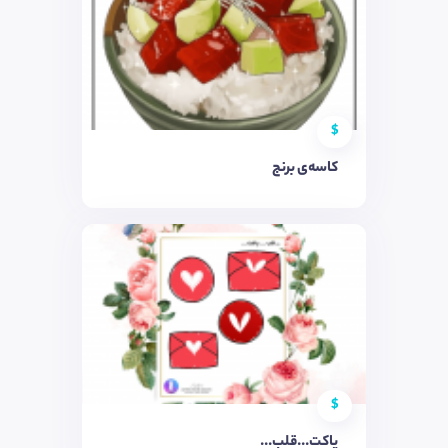
$
کاسه‌ی برنج
$
پاکت...قلب...