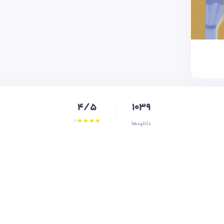
4/5
1039
دانلودها