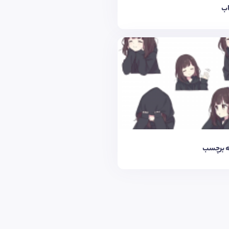
ب
 برچسب