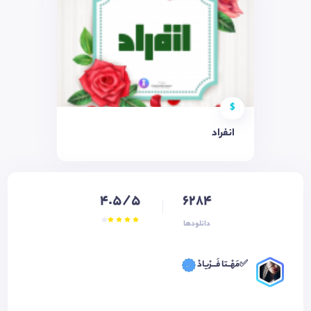
$
انفراد
4.5/5
6284
دانلودها
✅مَهْــتا فَـــرْیادْ