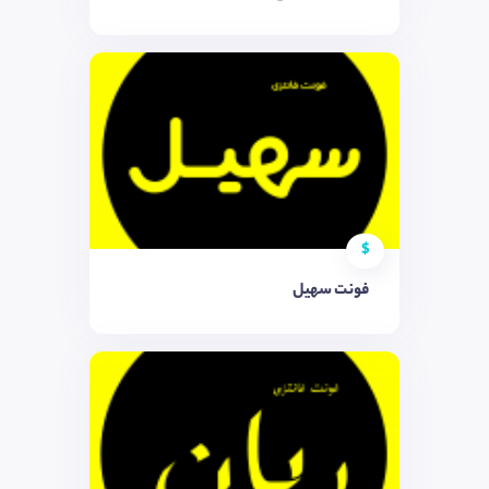
$
فونت سهیل