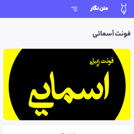
متن نگار
فونت أسمائی