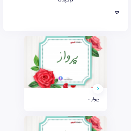
توضیحات
💙
$
پرواز...