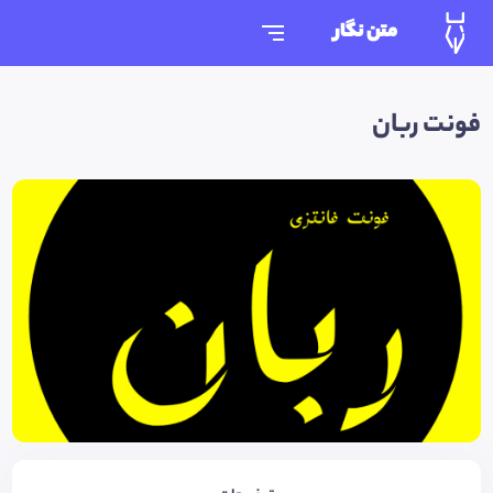
متن نگار
فونت ربان