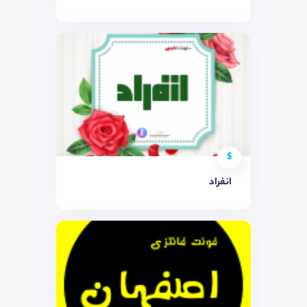
$
انفراد