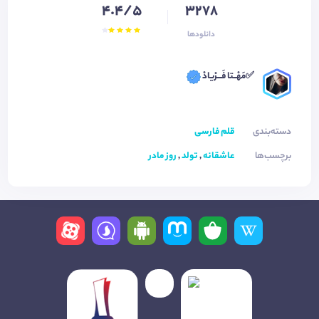
4.4/5
3278
دانلودها
✅مَهْــتا فَـــرْیادْ
دسته‌بندی
قلم فارسی
برچسب‌ها
عاشقانه
,
تولد
,
روز مادر