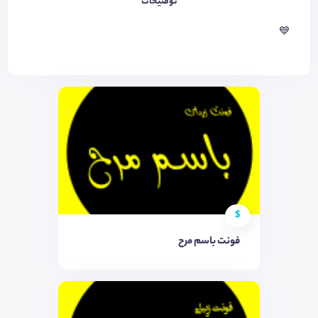
توضیحات
💙
$
فونت باسم مرح