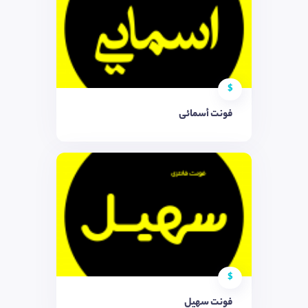
$
فونت أسمائی
$
فونت سهیل