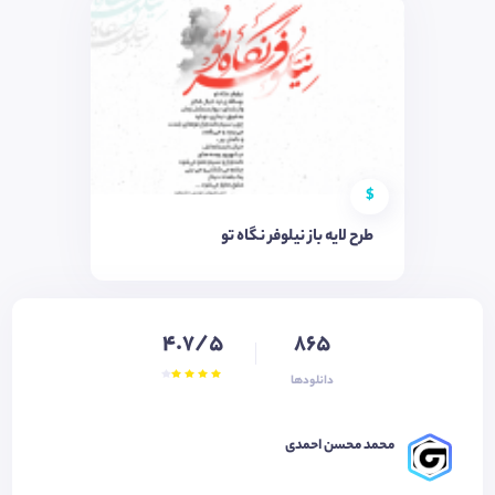
$
طرح لایه باز نیلوفر نگاه تو
4.7/5
865
دانلودها
محمد محسن احمدی