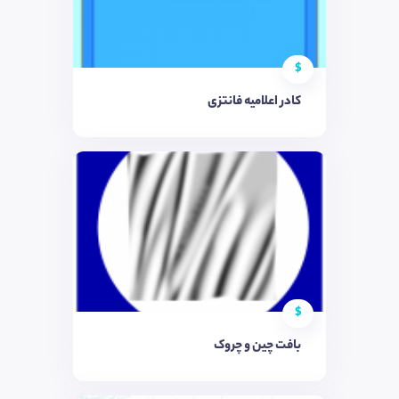
$
کادر اعلامیه فانتزی
$
بافت چین و چروک