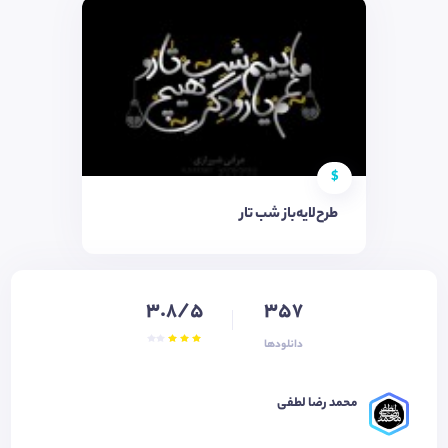
$
طرح‌لایه‌باز شب تار
3.8/5
357
دانلودها
محمد رضا لطفی