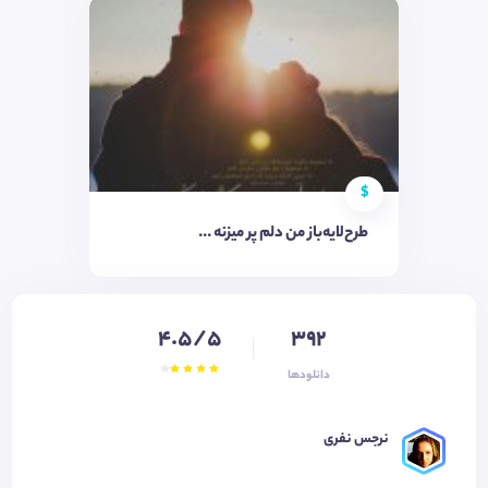
$
طرح‌لایه‌باز من دلم پر میزنه ...
4.5/5
392
دانلودها
نرجس نفری