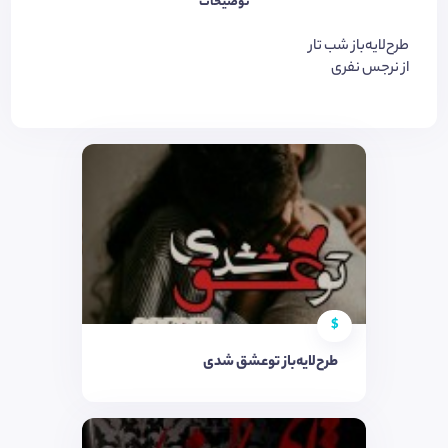
توضیحات
طرح‌لایه‌باز شب تار
از نرجس نفری
$
طرح‌لایه‌باز توعشق شدی