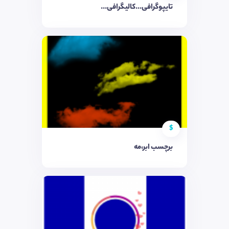
تایپوگرافی...کالیگرافی...
$
برچسب ابر،مه