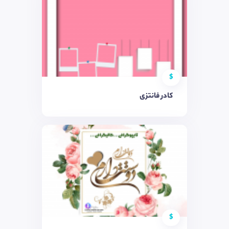
$
کادر فانتزی
$