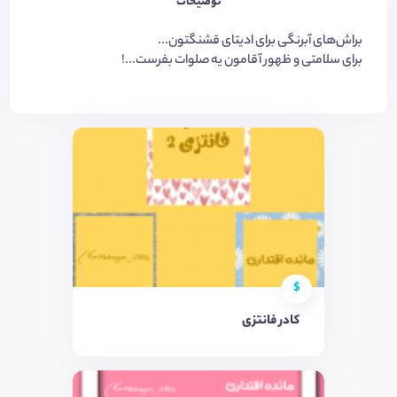
توضیحات
براش‌های آبرنگی برای ادیتای قشنگتون...
برای سلامتی و ظهور آقامون یه صلوات بفرست...!
$
کادر فانتزی