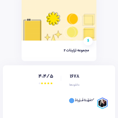
$
مجموعه تزئینات ۲
4.4/5
1678
دانلودها
✅مَهْــتا فَـــرْیادْ