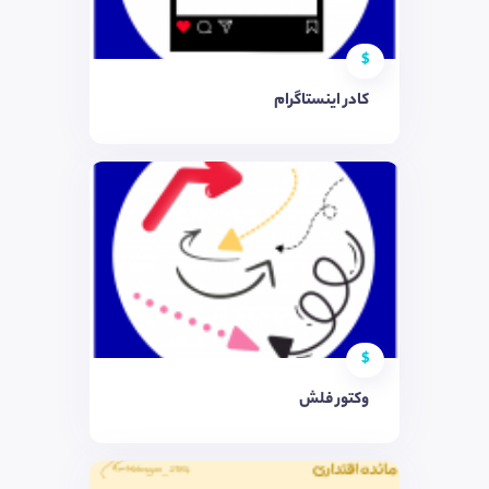
$
کادر اینستاگرام
$
وکتور فلش