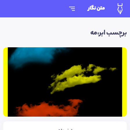
متن نگار
برچسب ابر،مه