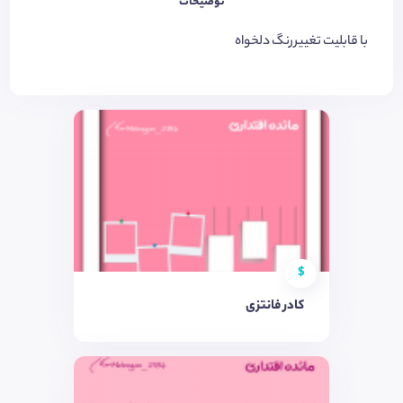
توضیحات
با قابلیت تغییررنگ دلخواه
$
کادر فانتزی