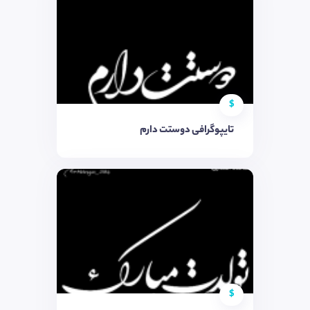
$
تایپوگرافی دوستت دارم
$