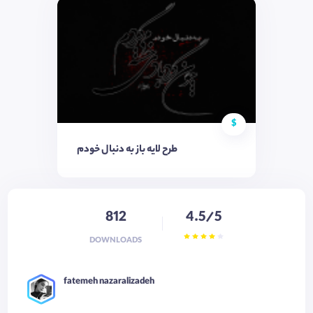
$
طرح لایه باز به دنبال خودم
812
4.5/5
DOWNLOADS
fatemeh nazaralizadeh