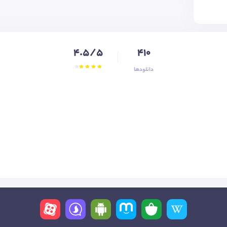
4.5/5
410
دانلودها