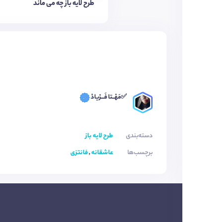
طرح لایه باز چه می ماند
✅مَهْــتا فَـــرْیادْ
دسته‌بندی
طرح لایه باز
برچسب‌ها
عاشقانه
,
فانتزی