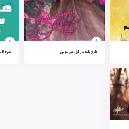
$
$
طرح لایه باز گل می بویی
طرح لای