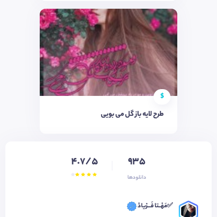
$
طرح لایه باز گل می بویی
4.7/5
935
دانلودها
✅مَهْــتا فَـــرْیادْ