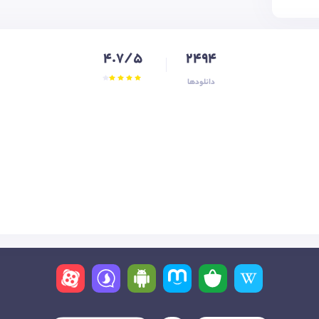
4.7/5
2494
دانلودها