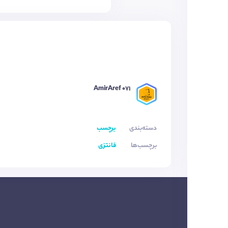
AmirAref 071
دسته‌بندی
برچسب
برچسب‌ها
فانتزی