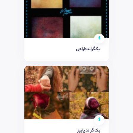
$
بکگراندطراحی
$
بک گراند پاییز