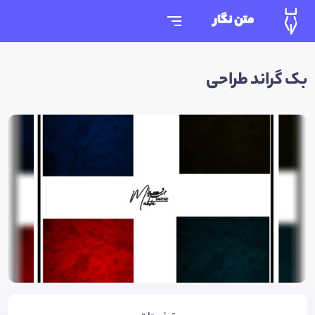
متن نگار
بک گراند طراحی