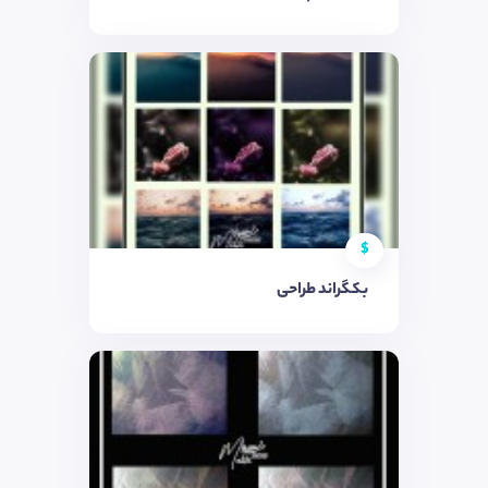
$
بکگراند طراحی