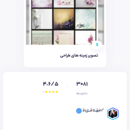
$
تصویر زمینه های طراحی
4.6/5
3081
دانلودها
✅مَهْــتا فَـــرْیادْ