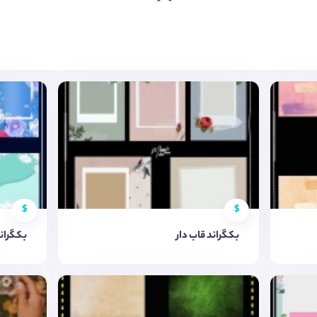
$
$
بکگراند قاب دار
بکگراند