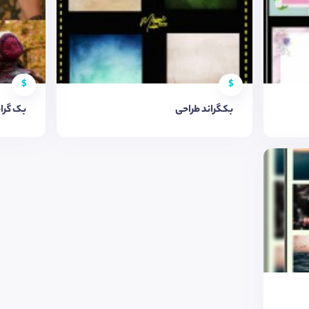
$
$
بکگراند طراحی
بک گران