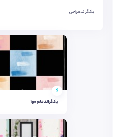
بکگراندطراحی
$
بکگراند قلم مو1