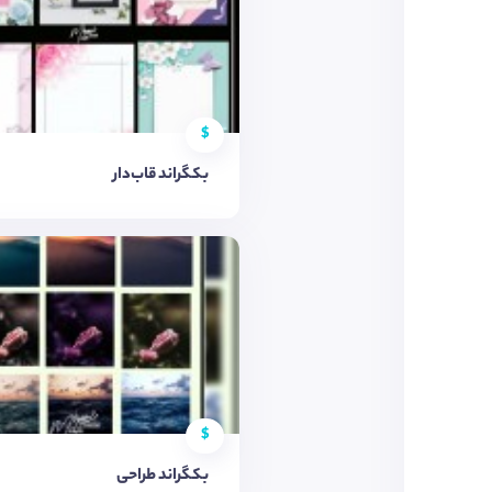
$
بکگراند قاب‌دار
$
بکگراند طراحی