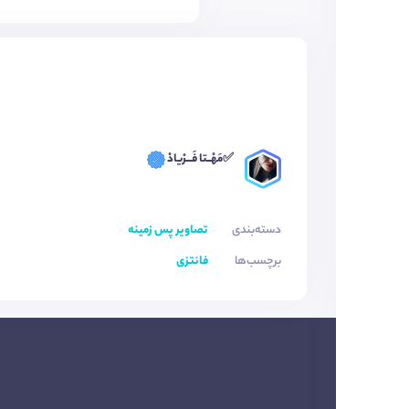
✅مَهْــتا فَـــرْیادْ
دسته‌بندی
تصاویر پس زمینه
برچسب‌ها
فانتزی