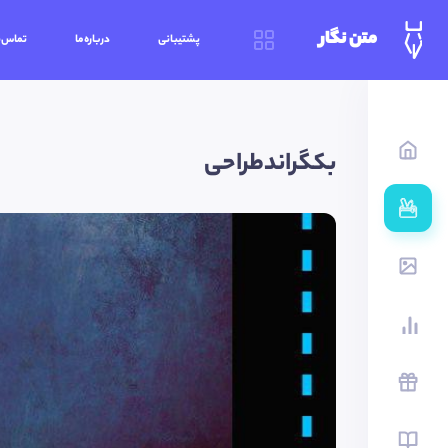
متن نگار
پشتیبانی
درباره‌ما
تماس‌ب
بکگراندطراحی