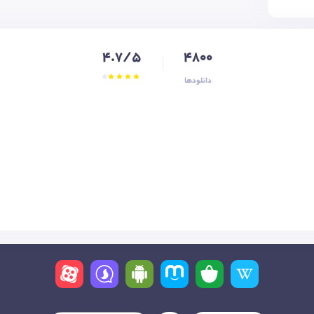
4.7/5
4800
دانلودها