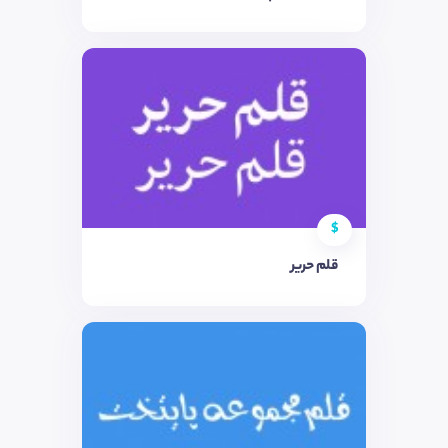
$
قلم حریر