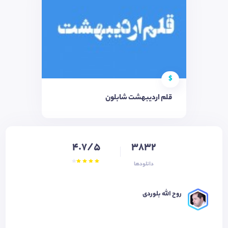
$
قلم اردیبهشت شابلون
4.7/5
3832
دانلودها
روح الله بلوردی