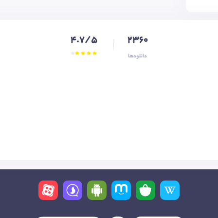
4.7/5
2360
دانلودها