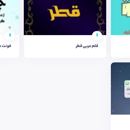
$
$
قلم عربی قطر
فونت ع