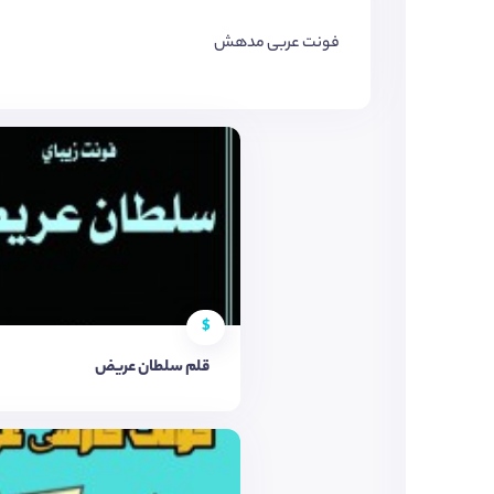
فونت عربی مدهش
$
قلم سلطان عريض