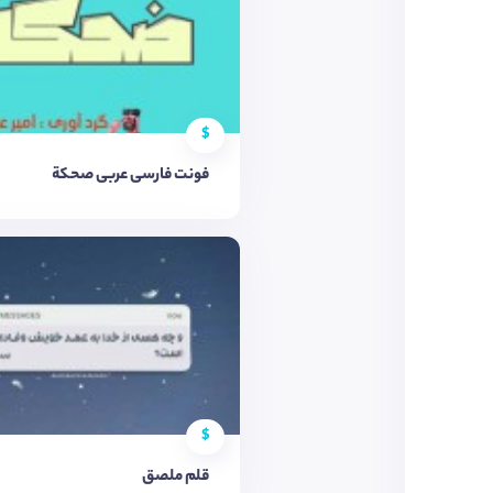
$
فونت فارسی عربی صحکة
$
قلم ملصق