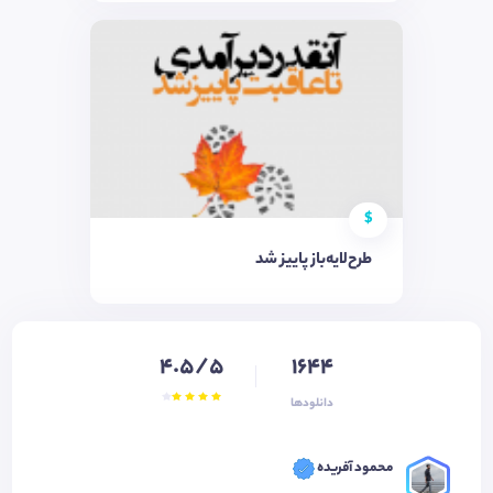
$
طرح‌لایه‌باز پاییز شد
4.5/5
1644
دانلودها
محمود آفریده