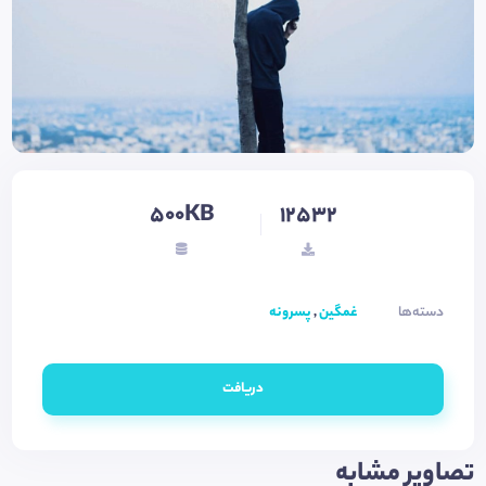
500KB
12532
دسته‌ها
غمگین
,
پسرونه
دریافت
تصاویر مشابه