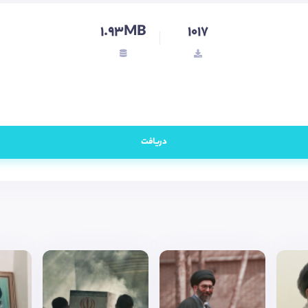
1.93MB
1017
دریافت