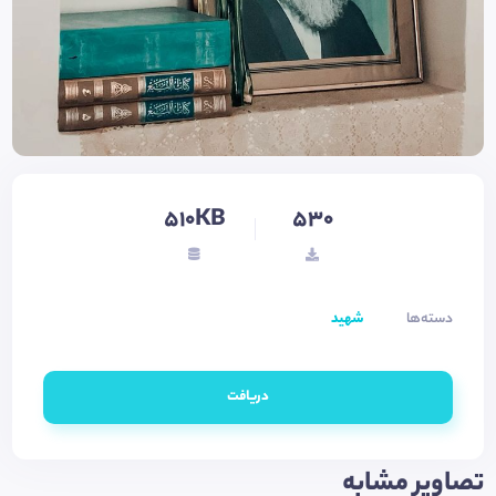
510KB
530
دسته‌ها
شهید
دریافت
تصاویر مشابه