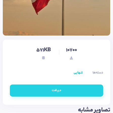
571KB
10700
دسته‌ها
تنهایی
دریافت
تصاویر مشابه