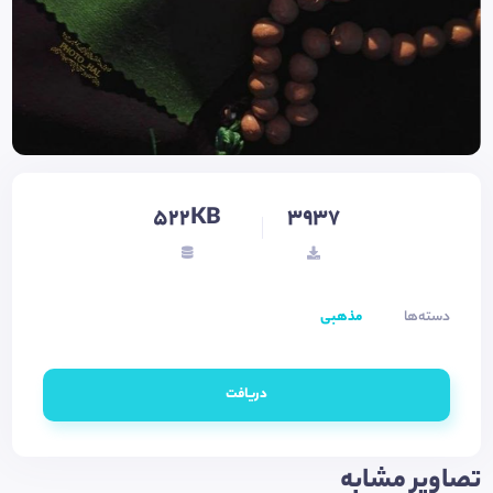
522KB
3937
دسته‌ها
مذهبی
دریافت
تصاویر مشابه