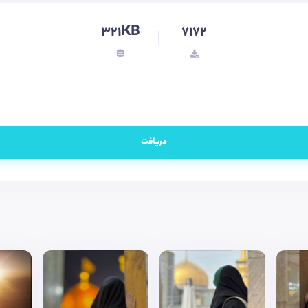
321KB
7172
دریافت