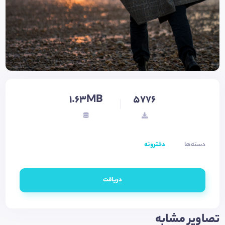
1.63MB
5776
دسته‌ها
دخترونه
دریافت
تصاویر مشابه