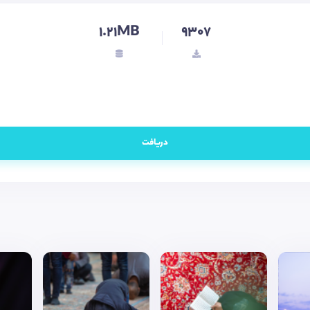
1.21MB
9307
دریافت