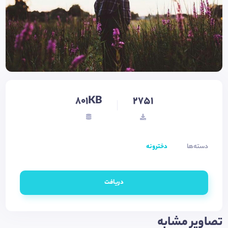
801KB
2751
دسته‌ها
دخترونه
دریافت
تصاویر مشابه