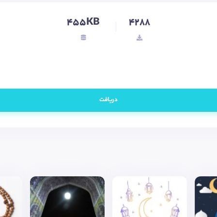
455KB
4288
دریافت