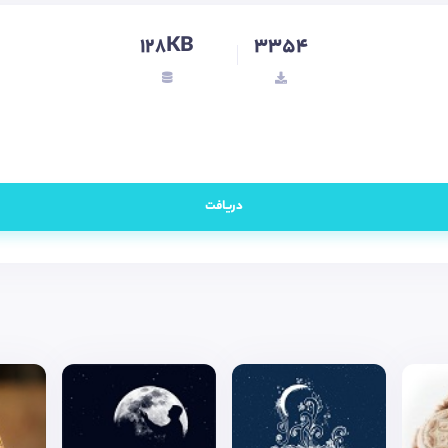
128KB
3354
دریافت