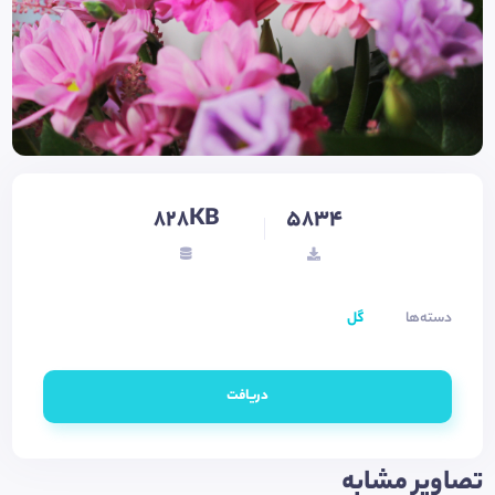
828KB
5834
دسته‌ها
گل
دریافت
تصاویر مشابه