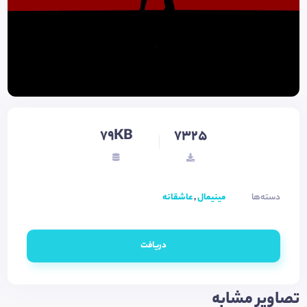
79KB
7325
دسته‌ها
مینیمال
,
عاشقانه
دریافت
تصاویر مشابه