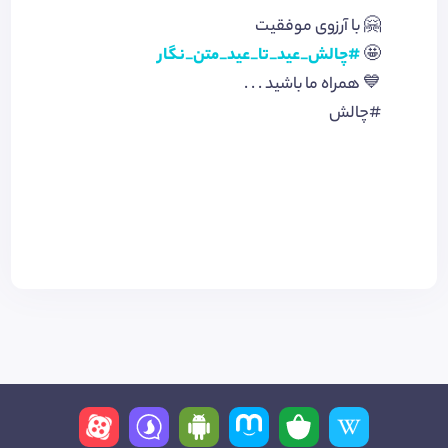
🤗 با آرزوی موفقیت
🤩
#چالش_عید_تا_عید_متن_نگار
💙 همراه ما باشید . . .
#چالش