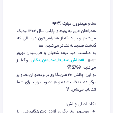
سلام عیدتوون مبارک 😍❤️
همراهان عزیز به روزهای پایانی سال ۱۴۰۲ نزدیک
می‌شیم و بار دیگه از همراهی‌تون در سالی که
گذشت صمیمانه تشکر می‌کنیم. 🙏
به مناسبت عید نیمه شعبان و فرارسیدن نوروز
۱۴۰۳
#چالش_عید_تا_عید_متن_نگار
رو آغاز
می‌کنیم. 🤩🎁🏆
تو این چالش ۲۰ متن‌نگاری برتر بعنوان تصاویر
برگزیده انتخاب شده و ۱۰ تصویر برتر با رای شما
انتخاب می‌شن. 🏅
نکات اصلی چالش:
🔸 موضوع متن‌نگاری آزاده (متن‌نگاری‌های با