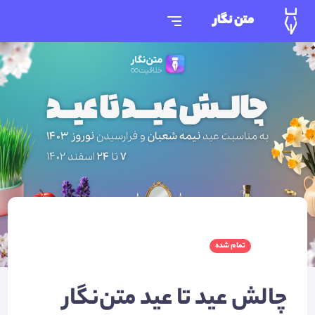
متن نگار
تمام شده
چالش عید تا عید متن‌نگار