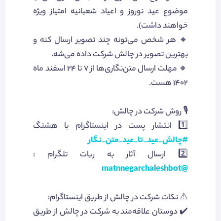
موضوع عید نوروز و اعیاد شعبانیه امتیاز ویژه
خواهند داشت).
🔸 هر شخص می‌تونه چند تصویر ارسال کنه و
بهترین تصویر در چالش شرکت داده می‌شه.
🔸 مهلت ارسال متن‌نگاری‌ها از ۷ تا ۲۴ اسفند ماه
۱۴۰۲ هست.
🎙 روش شرکت در چالش:
1️⃣ انتشار پست در اینستاگرام با هشتگ
#چالش_عید_تا_عید_متن_نگار
2️⃣ ارسال آثار به ربات تلگرام :
@matnnegarchaleshbot
⚠️ نکات شرکت در چالش از طریق اینستاگرام:
✔️ دوستان علاقه‌مند به شرکت در چالش از طریق