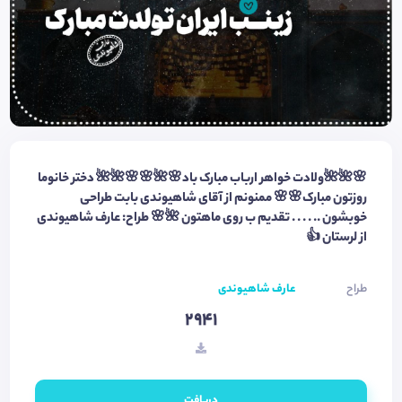
🌸🌺🌺ولادت خواهر ارباب مبارک باد🌸🌺🌸🌸🌺🌺 دختر خانوما
روزتون مبارک🌸🌸 ممنونم از آقای شاهیوندی بابت طراحی
خوبشون .. . . . . تقدیم ب روی ماهتون 🌺🌸 طراح: عارف شاهیوندی
از لرستان 👍
طراح
عارف شاهیوندی
2941
دریافت