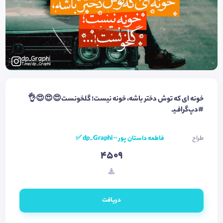
خونه ای که توش دختر باشه، خونه نیست؛ گلخونست😍😍😍👌
#دپ‌گرافـیـ
طراح
فاطمه داستان پور ~ dp_Graphi ✅
4509
دریافت