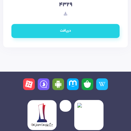
4329
دریافت