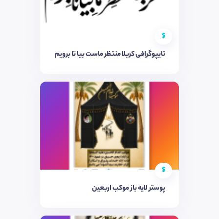
$
تایپوگرافی کربلا منتظر ماست بیا تا برویم
$
پوستر لایه باز موکب اربعین