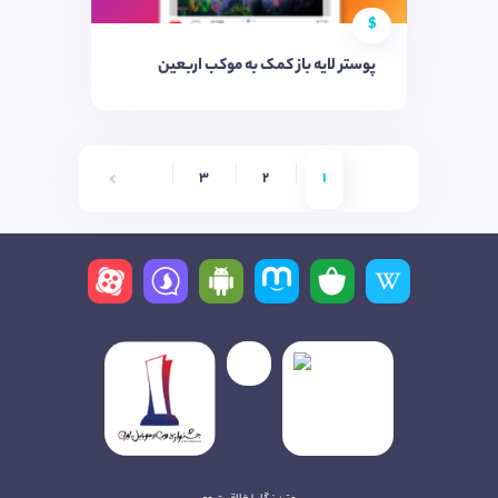
$
پوستر لایه باز کمک به موکب اربعین
6
5
4
3
2
1