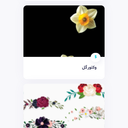
$
وکتور گل