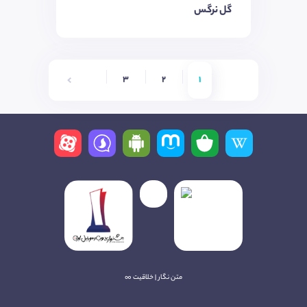
گل نرگس
6
5
4
3
2
1
متن نگار | خلاقیت ∞