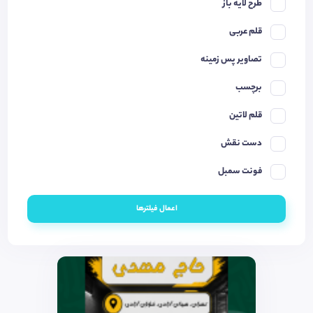
طرح لایه باز
قلم عربی
تصاویر پس زمینه
برچسب
قلم لاتین
دست نقش
فونت سمبل
اعمال فیلترها