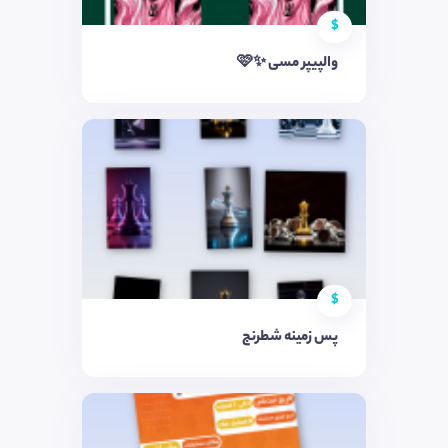
$
والپیپر مسی ✨🩷
$
پس زمینه شطرنج