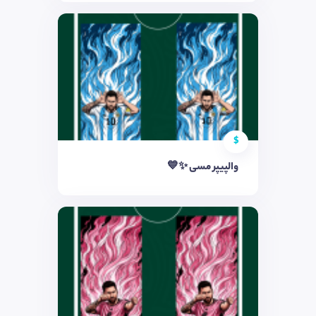
$
والپیپر مسی ✨💙