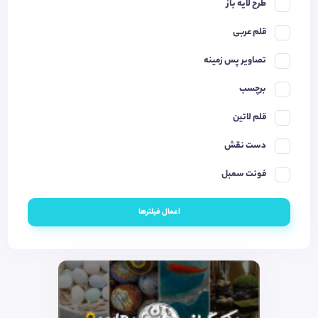
طرح لایه باز
قلم عربی
تصاویر پس زمینه
برچسب
قلم لاتین
دست نقش
فونت سمبل
اعمال فیلترها