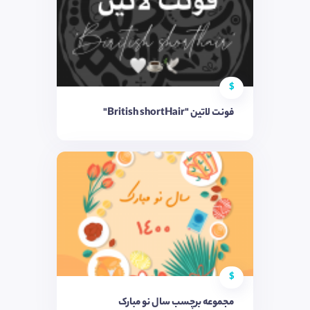
$
فونت لاتین "British shortHair"
$
مجموعه برچسب سال نو مبارک