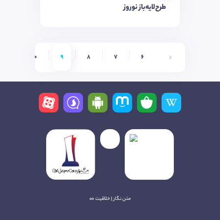
طرح‌لایه‌باز نوروز
11
10
9
8
7
6
متن نگار | خلاقیت ∞