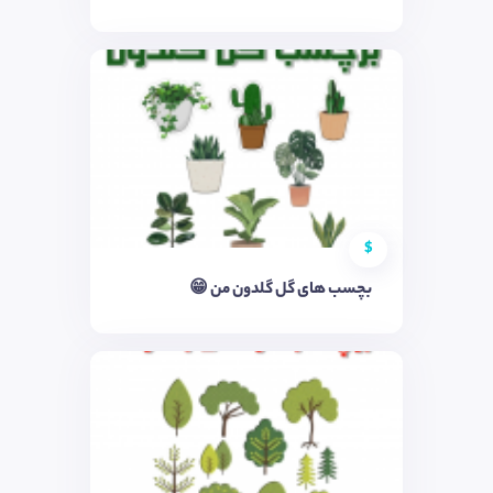
$
بچسب های گل گلدون من 😁