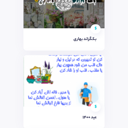
$
بکگراند بهاری
$
عید 1400