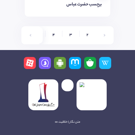
برچسب حضرت عباس
7
6
5
4
3
2
متن نگار | خلاقیت ∞