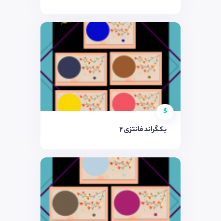
$
بکگراند فانتزی ۲