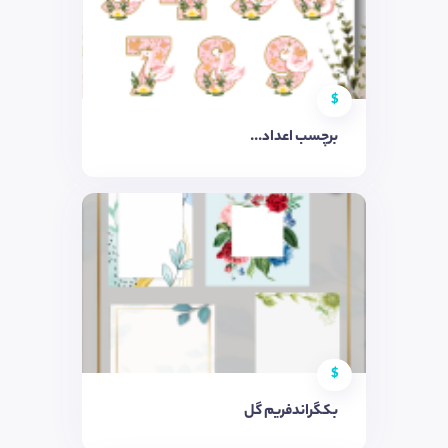
$
برچسب اعداد...
$
بکگراندفریم گل