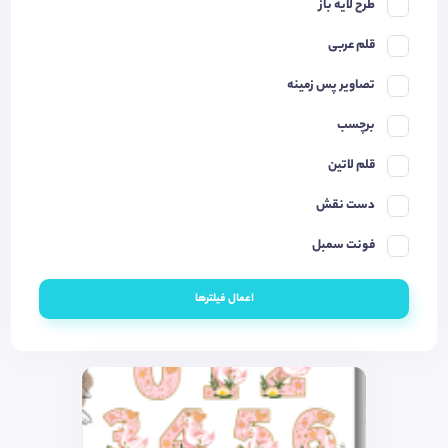
طرح لایه باز
قلم عربی
تصاویر پس زمینه
برچسب
قلم لاتین
دست نقش
فونت سمبل
اعمال فیلترها