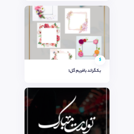
$
بکگراند بافریم گل۱