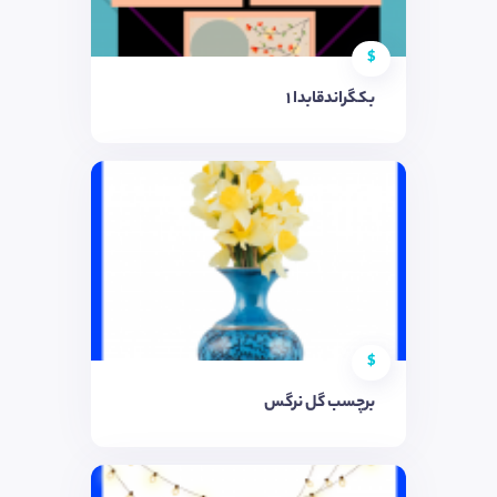
$
بکگراندقابدا 1
$
برچسب گل نرگس