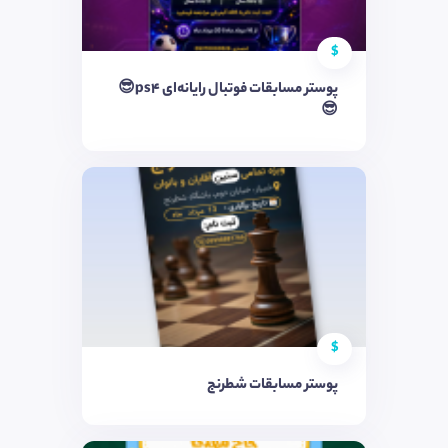
$
پوستر مسابقات فوتبال رایانه‌ای ps4😎
😎
$
پوستر مسابقات شطرنج