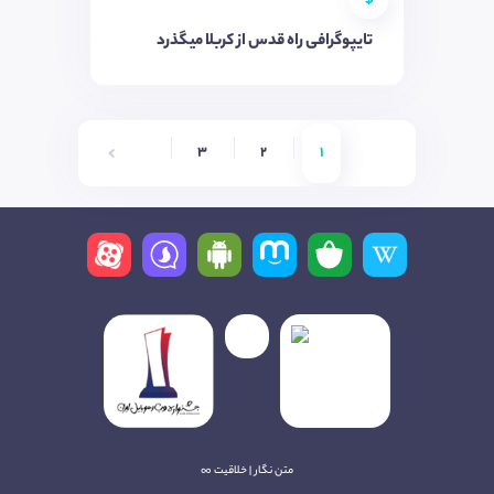
$
تایپوگرافی راه قدس از کربلا میگذرد
6
5
4
3
2
1
متن نگار | خلاقیت ∞