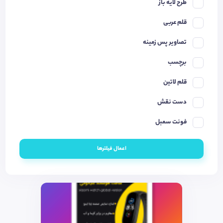
طرح لایه باز
قلم عربی
تصاویر پس زمینه
برچسب
قلم لاتین
دست نقش
فونت سمبل
اعمال فیلترها