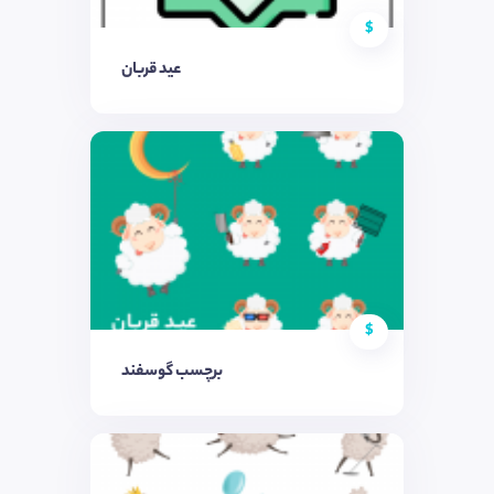
$
عید قربان
$
برچسب گوسفند