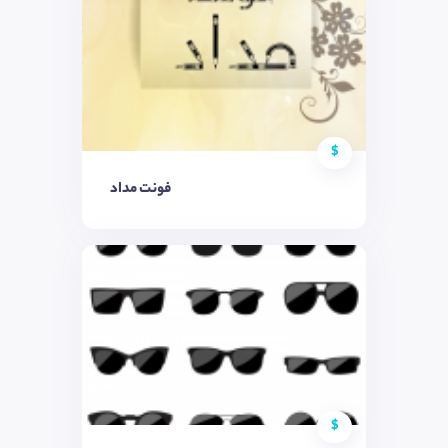
$
فونت مداد
$