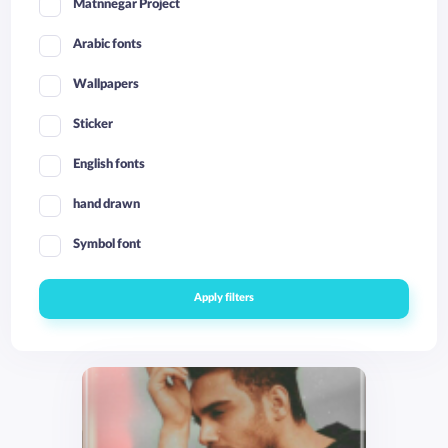
Matnnegar Project
Arabic fonts
Wallpapers
Sticker
English fonts
hand drawn
Symbol font
Apply filters