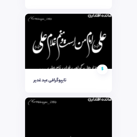
$
تایپوگرافی عید غدیر