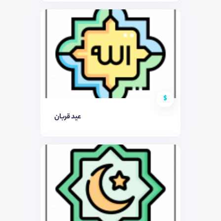
$
عید قربان