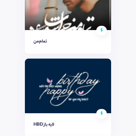
$
تمام‌من
$
HBD لایه باز