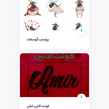
$
برچسب گوسفند
$
فونت لاتین خفن