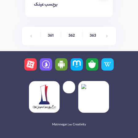
برچسب عینک
361
362
363
364
36
Matnnegar | ∞ Creativity