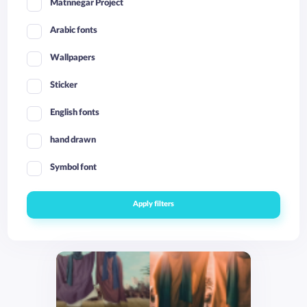
Matnnegar Project
Arabic fonts
Wallpapers
Sticker
English fonts
hand drawn
Symbol font
Apply filters