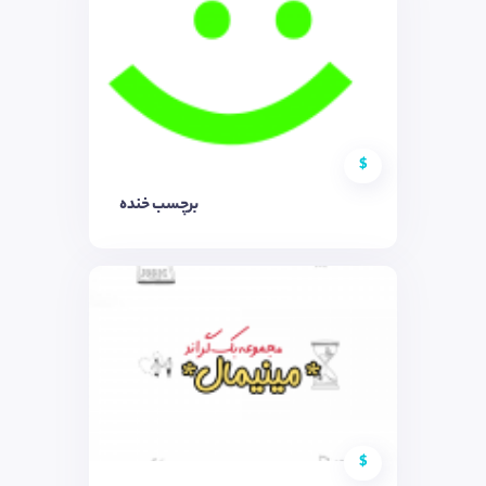
$
برچسب خنده
$