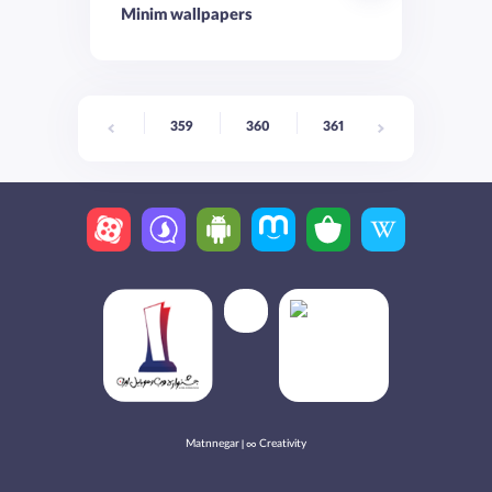
Minim wallpapers
359
360
361
362
36
Matnnegar | ∞ Creativity