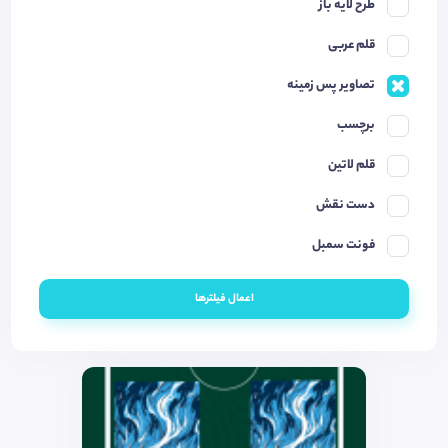
طرح لایه باز
قلم عربی
تصاویر پس زمینه
برچسب
قلم لاتین
دست نقش
فونت سمبل
اعمال فیلترها