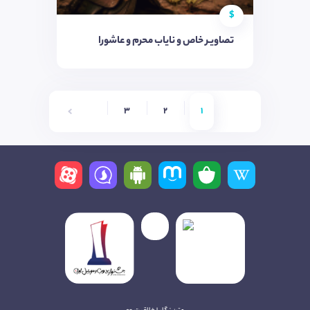
$
تصاویـر خاص و نایاب محرم و عاشورا
6
5
4
3
2
1