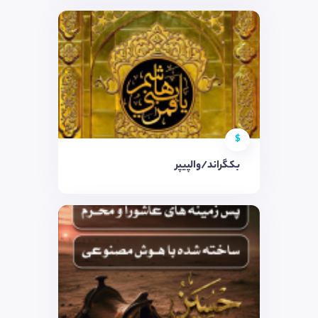
$
بکگراند/والپیپر