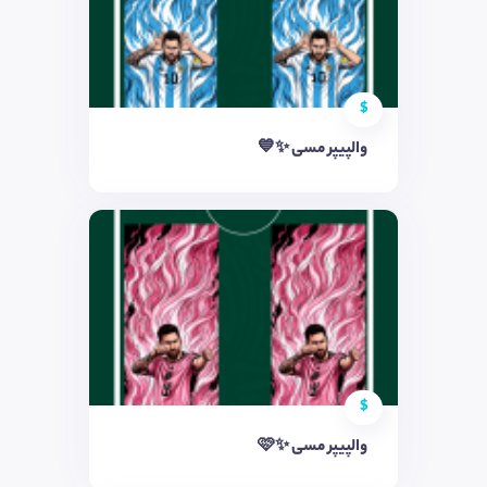
$
والپیپر مسی ✨💙
$
والپیپر مسی ✨🩷