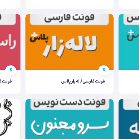
$
$
فونت فارسی لاله زار پلاس
فونت ف