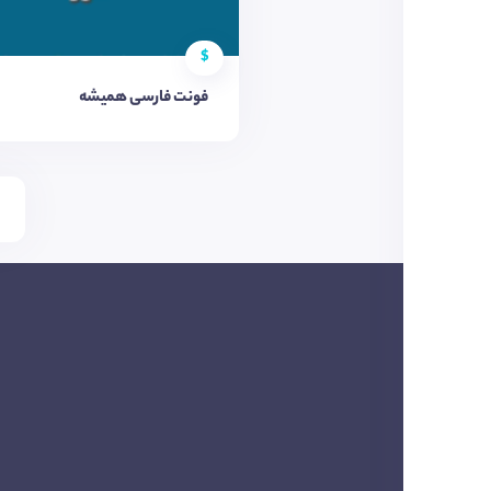
$
فونت فارسی همیشه