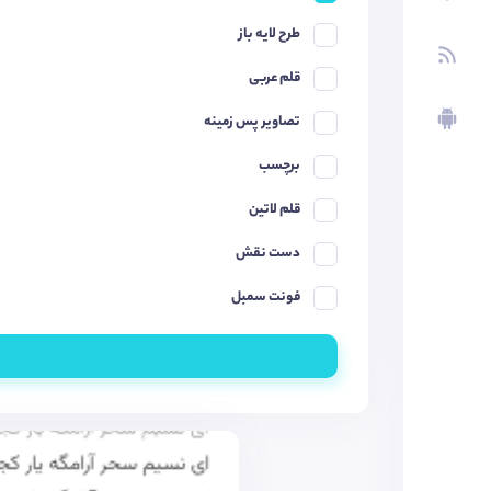
طرح لایه باز
قلم عربی
تصاویر پس زمینه
برچسب
قلم لاتین
دست نقش
فونت سمبل