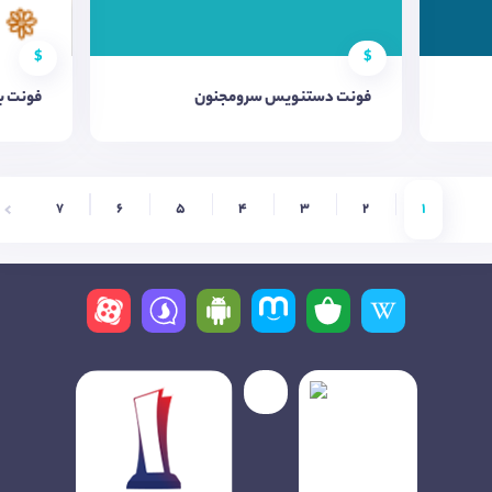
$
$
فونت دستنویس سرومجنون
فونت با
7
6
5
4
3
2
1