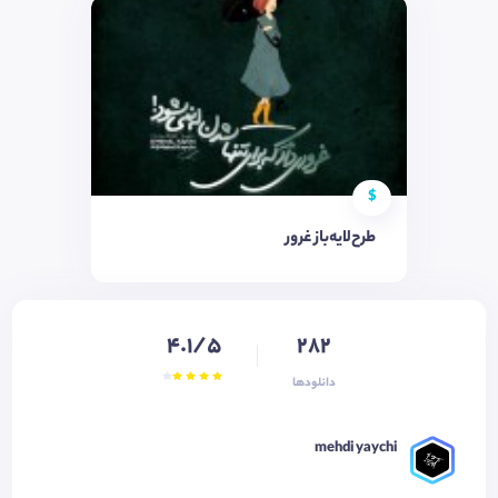
$
طرح‌لایه‌باز غرور
4.1/5
282
دانلودها
mehdi yaychi