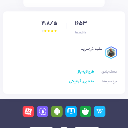
4.8/5
1653
دانلودها
-آسِد مُرتِضیٰ-
دسته‌بندی
طرح لایه باز
برچسب‌ها
مذهبی
,
گرافیکی