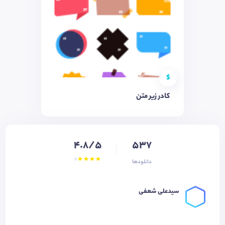
$
کادر زیر متن
4.8/5
537
دانلودها
سیدعلی شعفی