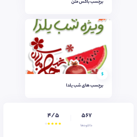
برچسب باکس متن
$
برچسب های شب یلدا
4/5
567
دانلودها